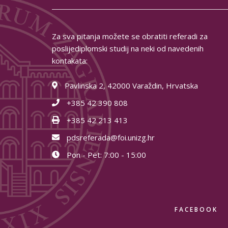
Za sva pitanja možete se obratiti referadi za
poslijediplomski studij na neki od navedenih
kontakata:
Pavlinska 2, 42000 Varaždin, Hrvatska
+385 42 390 808
+385 42 213 413
pdsreferada@foi.unizg.hr
Pon - Pet: 7:00 - 15:00
FACEBOOK