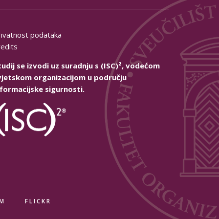
rivatnost podataka
redits
tudij se izvodi uz suradnju s (ISC)², vodećom
vjetskom organizacijom u području
nformacijske sigurnosti.
AM
FLICKR