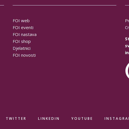
FOI web
P
FOI eventi
C
FOI nastava
S
FOI shop
s
Djelatnici
i
FOI novosti
TWITTER
LINKEDIN
YOUTUBE
INSTAGR