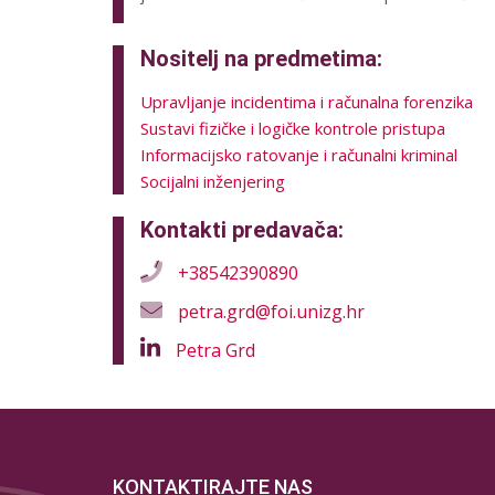
Nositelj na predmetima:
Upravljanje incidentima i računalna forenzika
Sustavi fizičke i logičke kontrole pristupa
Informacijsko ratovanje i računalni kriminal
Socijalni inženjering
Kontakti predavača:
+38542390890
petra.grd@foi.unizg.hr
Petra Grd
KONTAKTIRAJTE NAS